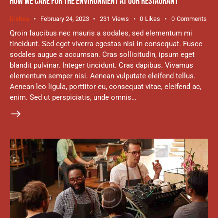
HOW WE CARE FOR THE ENVIRONMENT AT OUR RESTAURANT
Dishes
February 24, 2023
231
Views
0
Likes
0
Comments
Qroin faucibus nec mauris a sodales, sed elementum mi
tincidunt. Sed eget viverra egestas nisi in consequat. Fusce
sodales augue a accumsan. Cras sollicitudin, ipsum eget
blandit pulvinar. Integer tincidunt. Cras dapibus. Vivamus
elementum semper nisi. Aenean vulputate eleifend tellus.
Aenean leo ligula, porttitor eu, consequat vitae, eleifend ac,
enim. Sed ut perspiciatis, unde omnis…