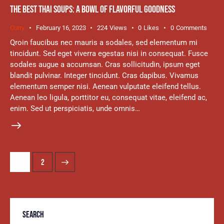
THE BEST THAI SOUPS: A BOWL OF FLAVORFUL GOODNESS
Curry
February 16, 2023
224
Views
0
Likes
0
Comments
Qroin faucibus nec mauris a sodales, sed elementum mi
tincidunt. Sed eget viverra egestas nisi in consequat. Fusce
sodales augue a accumsan. Cras sollicitudin, ipsum eget
blandit pulvinar. Integer tincidunt. Cras dapibus. Vivamus
elementum semper nisi. Aenean vulputate eleifend tellus.
Aenean leo ligula, porttitor eu, consequat vitae, eleifend ac,
enim. Sed ut perspiciatis, unde omnis…
>
1
2
SEARCH