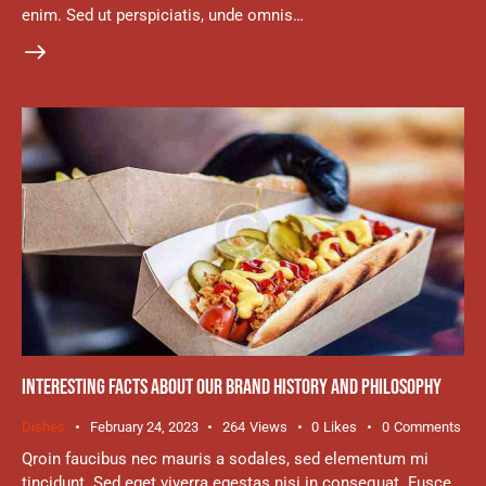
enim. Sed ut perspiciatis, unde omnis…
INTERESTING FACTS ABOUT OUR BRAND HISTORY AND PHILOSOPHY
Dishes
February 24, 2023
264
Views
0
Likes
0
Comments
Qroin faucibus nec mauris a sodales, sed elementum mi
tincidunt. Sed eget viverra egestas nisi in consequat. Fusce