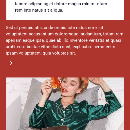
labore adipiscing et dolore magna minim totam
rem iste natus sit aliqua.
Sed ut perspiciatis, unde omnis iste natus error sit
voluptatem accusantium doloremque laudantium, totam rem
aperiam eaque ipsa, quae ab illo inventore veritatis et quasi
architecto beatae vitae dicta sunt, explicabo. nemo enim
ipsam voluptatem, quia voluptas sit.