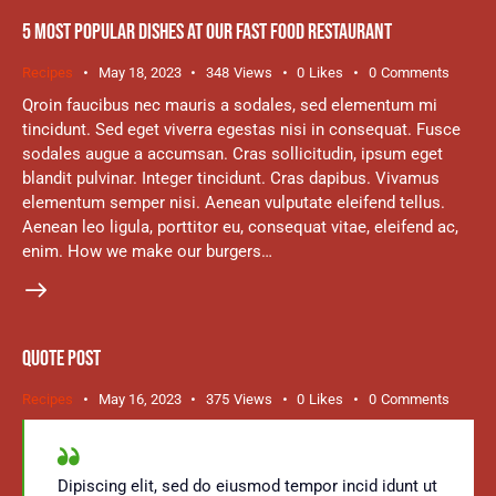
5 MOST POPULAR DISHES AT OUR FAST FOOD RESTAURANT
Recipes
May 18, 2023
348
Views
0
Likes
0
Comments
Qroin faucibus nec mauris a sodales, sed elementum mi
tincidunt. Sed eget viverra egestas nisi in consequat. Fusce
sodales augue a accumsan. Cras sollicitudin, ipsum eget
blandit pulvinar. Integer tincidunt. Cras dapibus. Vivamus
elementum semper nisi. Aenean vulputate eleifend tellus.
Aenean leo ligula, porttitor eu, consequat vitae, eleifend ac,
enim. How we make our burgers…
QUOTE POST
Recipes
May 16, 2023
375
Views
0
Likes
0
Comments
Dipiscing elit, sed do eiusmod tempor incid idunt ut