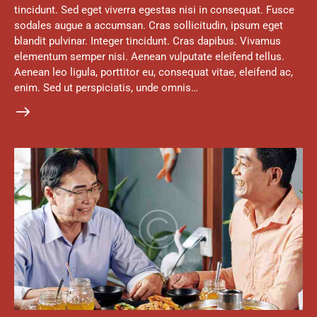
tincidunt. Sed eget viverra egestas nisi in consequat. Fusce
sodales augue a accumsan. Cras sollicitudin, ipsum eget
blandit pulvinar. Integer tincidunt. Cras dapibus. Vivamus
elementum semper nisi. Aenean vulputate eleifend tellus.
Aenean leo ligula, porttitor eu, consequat vitae, eleifend ac,
enim. Sed ut perspiciatis, unde omnis…