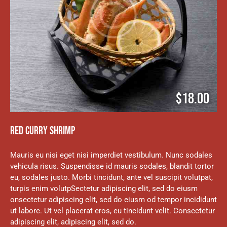
$18.00
RED CURRY SHRIMP
Mauris eu nisi eget nisi imperdiet vestibulum. Nunc sodales
vehicula risus. Suspendisse id mauris sodales, blandit tortor
eu, sodales justo. Morbi tincidunt, ante vel suscipit volutpat,
turpis enim volutpSectetur adipiscing elit, sed do eiusm
onsectetur adipiscing elit, sed do eiusm od tempor incididunt
ut labore. Ut vel placerat eros, eu tincidunt velit. Consectetur
adipiscing elit, adipiscing elit, sed do.