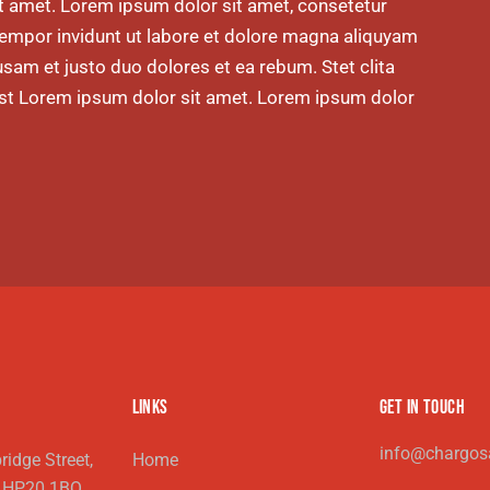
t amet. Lorem ipsum dolor sit amet, consetetur
tempor invidunt ut labore et dolore magna aliquyam
usam et justo duo dolores et ea rebum. Stet clita
st Lorem ipsum dolor sit amet. Lorem ipsum dolor
LINKS
GET IN TOUCH
info@chargos
idge Street,
Home
y HP20 1BQ