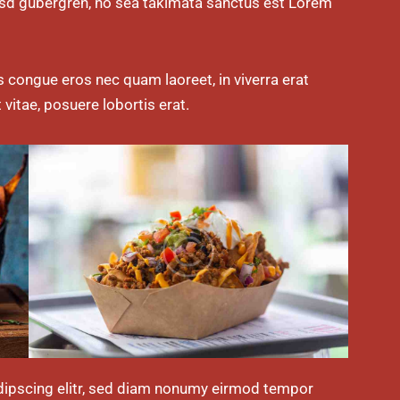
kasd gubergren, no sea takimata sanctus est Lorem
 congue eros nec quam laoreet, in viverra erat
 vitae, posuere lobortis erat.
dipscing elitr, sed diam nonumy eirmod tempor