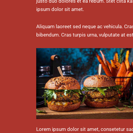
justo duo dolores et ea rebum. Stet clita 
ipsum dolor sit amet.
Aliquam laoreet sed neque ac vehicula. Cras
bibendum. Cras turpis urna, vulputate at est
Lorem ipsum dolor sit amet, consetetur sa